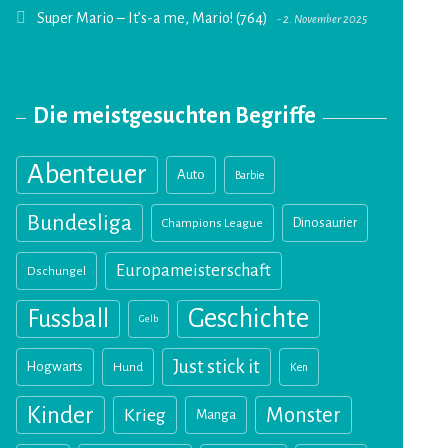
Super Mario – It’s-a me, Mario! (764)
2. November 2025
Die meistgesuchten Begriffe
Abenteuer
Auto
Barbie
Bundesliga
Champions League
Dinosaurier
Europameisterschaft
Dschungel
Geschichte
Fussball
Gelb
Just stick it
Hogwarts
Hund
Ken
Kinder
Monster
Krieg
Manga