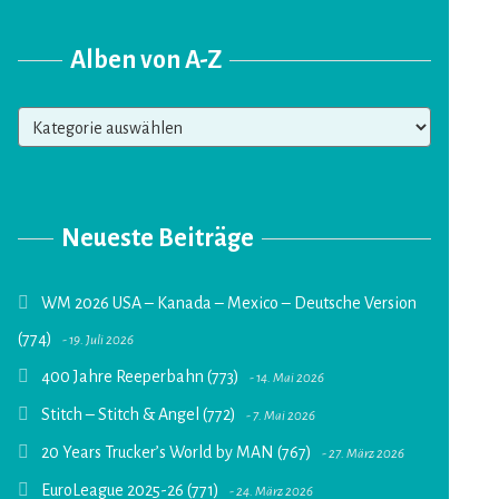
Alben von A-Z
Alben
von
A-
Z
Neueste Beiträge
WM 2026 USA – Kanada – Mexico – Deutsche Version
(774)
19. Juli 2026
400 Jahre Reeperbahn (773)
14. Mai 2026
Stitch – Stitch & Angel (772)
7. Mai 2026
20 Years Trucker’s World by MAN (767)
27. März 2026
EuroLeague 2025-26 (771)
24. März 2026