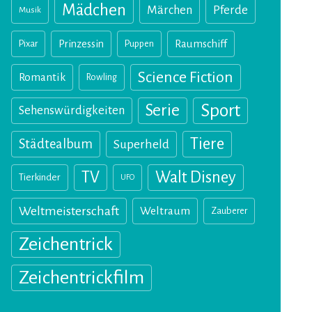
Mädchen
Märchen
Pferde
Musik
Pixar
Prinzessin
Puppen
Raumschiff
Science Fiction
Romantik
Rowling
Sport
Serie
Sehenswürdigkeiten
Tiere
Städtealbum
Superheld
TV
Walt Disney
Tierkinder
UFO
Weltmeisterschaft
Weltraum
Zauberer
Zeichentrick
Zeichentrickfilm