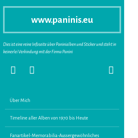
www.paninis.eu
Dies ist eine reine Infoseite über Paninialben und Sticker und steht in
keinerlei Verbindung mit der Firma Panini
Startseite
SEKUNDÄRE
SUCHFORMUL
SIDEBAR
ERSCHEINEN
ERWEITERN
LASSEN
Über Mich
Timeline aller Alben von 1970 bis Heute
Fanartikel-Memorabilia-Aussergewöhnliches