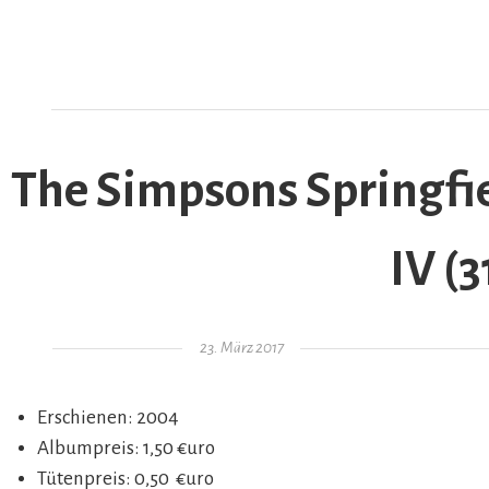
The Simpsons Springfie
AR
IV (3
Gepostet am
23. März 2017
Erschienen: 2004
Albumpreis: 1,50 €uro
Tütenpreis: 0,50 €uro