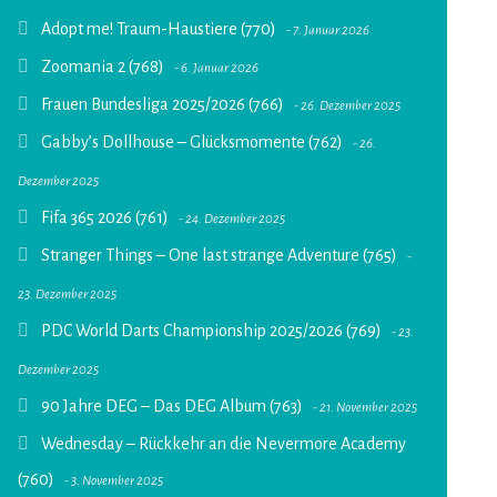
Adopt me! Traum-Haustiere (770)
7. Januar 2026
Zoomania 2 (768)
6. Januar 2026
Frauen Bundesliga 2025/2026 (766)
26. Dezember 2025
Gabby’s Dollhouse – Glücksmomente (762)
26.
Dezember 2025
Fifa 365 2026 (761)
24. Dezember 2025
Stranger Things – One last strange Adventure (765)
23. Dezember 2025
PDC World Darts Championship 2025/2026 (769)
23.
Dezember 2025
90 Jahre DEG – Das DEG Album (763)
21. November 2025
Wednesday – Rückkehr an die Nevermore Academy
(760)
3. November 2025